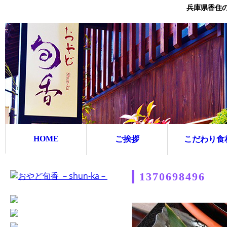
兵庫県香住
HOME
ご挨拶
こだわり食
1370698496