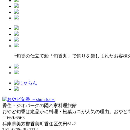
↑旬香の仕立て船「旬香丸」で釣りを楽しまれたお客様
香住・ジオパークの隠れ家料理旅館
おやど旬香は絶品かに料理・松葉ガニが人気の理由。おやど
〒669-6563
兵庫県美方郡香美町香住区矢田61-2
TEL:0796-39-1112