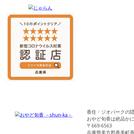
香住・ジオパークの
おやど旬香は絶品か
〒669-6563
兵庫県美方郡香美町香住