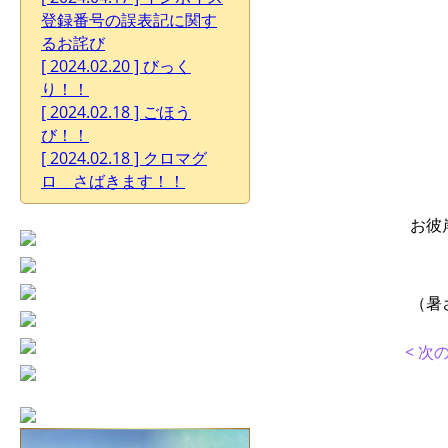
登録番号の誤表記に関す
るお詫び
[ 2024.02.20 ] びっく
り！！
[ 2024.02.18 ] ごほう
び！！
[ 2024.02.18 ] クロマグ
ロ さばきます！！
お彼
（暑
< 次