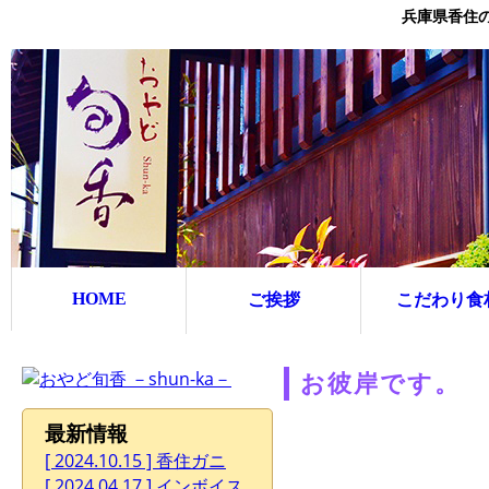
兵庫県香住
HOME
ご挨拶
こだわり食
お彼岸です。
最新情報
[ 2024.10.15 ] 香住ガニ
[ 2024.04.17 ] インボイス