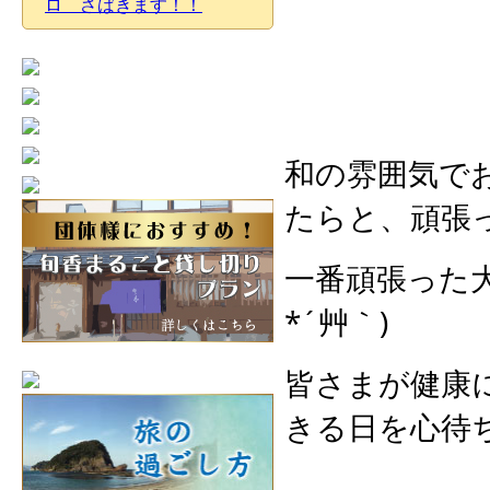
ロ さばきます！！
和の雰囲気で
たらと、頑張
一番頑張った
*´艸｀)
皆さまが健康
きる日を心待