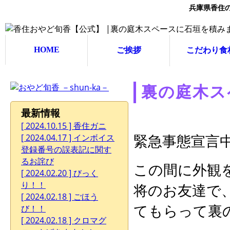
兵庫県香住
HOME
ご挨拶
こだわり食
裏の庭木ス
最新情報
[ 2024.10.15 ] 香住ガニ
緊急事態宣言
[ 2024.04.17 ] インボイス
登録番号の誤表記に関す
るお詫び
この間に外観
[ 2024.02.20 ] びっく
り！！
将のお友達で
[ 2024.02.18 ] ごほう
てもらって裏
び！！
[ 2024.02.18 ] クロマグ